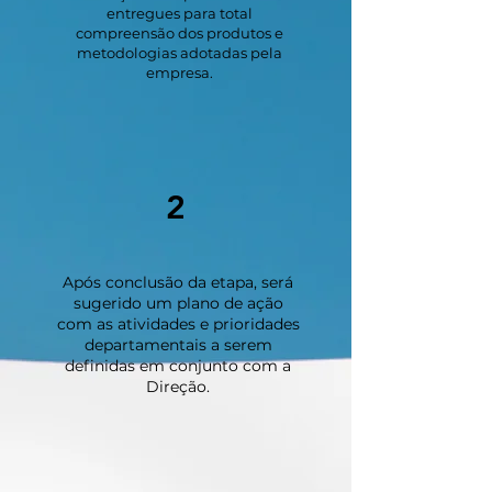
entregues para total
compreensão dos produtos e
metodologias adotadas pela
empresa.
2
Após conclusão da etapa, será
sugerido um plano de ação
com as atividades e prioridades
departamentais a serem
definidas em conjunto com a
Direção.