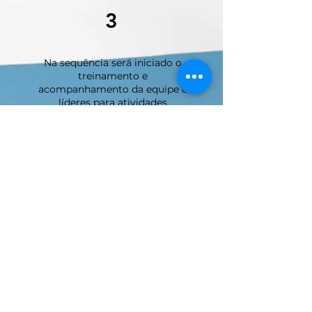
3
Na sequência será iniciado o
treinamento e
acompanhamento da equipe e
líderes para atividades
operacionais, visão gerencial,
análise de relatórios,
desenvolvimento de processos,
indicadores e consistência de
dados. Assim como do
direcionamento da necessidade
de aquisição de softwares,
equipamentos e contratações
de sistemas.
ESTRUTURA
PADRÃO