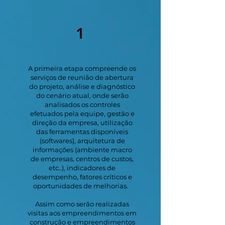
1
A primeira etapa compreende os
serviços de reunião de abertura
do projeto, análise e diagnóstico
do cenário atual, onde serão
analisados os controles
efetuados pela equipe, gestão e
direção da empresa, utilização
das ferramentas disponíveis
(softwares), arquitetura de
informações (ambiente macro
de empresas, centros de custos,
etc..), indicadores de
desempenho, fatores críticos e
oportunidades de melhorias.
Assim como serão realizadas
visitas aos empreendimentos em
construção e empreendimentos